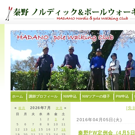
ホーム
講師プロフィール
NW申込
NWツアーの様子
PW申込
[先
«
2026年7月
»
前月
次月
日
月
火
水
木
金
土
2016年04月05日(火)
1
2
3
4
5
6
7
8
9
10
11
12
13
14
15
16
17
18
秦野PW定例会（4月5
19
20
21
22
23
24
25