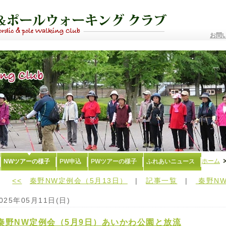
お問
ホーム
NWツアーの様子
PW申込
PWツアーの様子
ふれあいニュース
<<
秦野NW定例会（5月13日）
|
記事一覧
|
秦野NW
025年05月11日(日)
秦野NW定例会（5月9日）あいかわ公園と放流