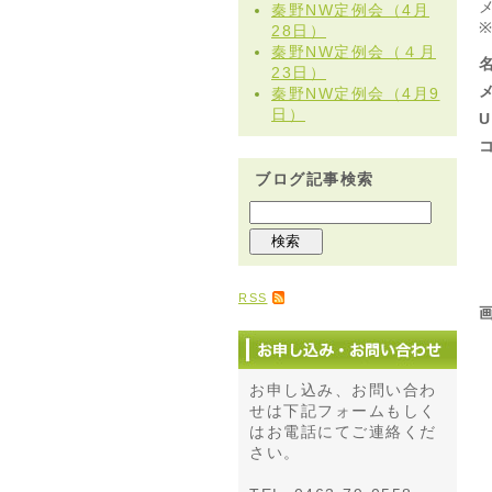
秦野NW定例会（4月
28日）
秦野NW定例会（４月
23日）
秦野NW定例会（4月9
日）
U
ブログ記事検索
RSS
お申し込み、お問い合わ
せは下記フォームもしく
はお電話にてご連絡くだ
さい。