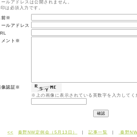
メールアドレスは公開されません。
※印は必須入力です。
名前※
メールアドレス
RL
コメント※
画像認証※
※上の画像に表示されている英数字を入力してく
<<
秦野NW定例会（5月13日）
|
記事一覧
|
秦野NW