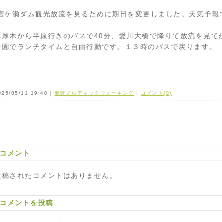
宮ケ瀬ダム観光放流を見るために期日を変更しました。天気予報
本厚木から半原行きのバスで40分、愛川大橋で降りて放流を見て
公園でランチタイムと自由行動です。１３時のバスで戻ります。
025/05/11 19:40 |
秦野ノルディックウォーキング
|
コメント(0)
コメント
投稿されたコメントはありません。
コメントを投稿