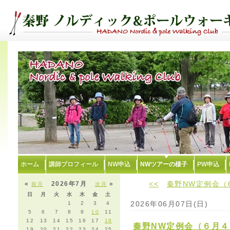
ホーム
講師プロフィール
NW申込
NWツアーの様子
PW申込
<<
秦野NW定例会（
«
2026年7月
»
前月
次月
日
月
火
水
木
金
土
2026年06月07日(日)
1
2
3
4
5
6
7
8
9
10
11
12
13
14
15
16
17
18
秦野NW定例会（６月４
19
20
21
22
23
24
25