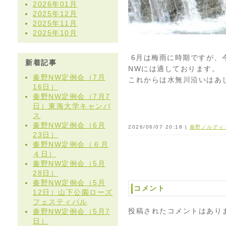
2026年01月
2025年12月
2025年11月
2025年10月
6月は梅雨に時期ですが、
新着記事
NWには適しております。
秦野NW定例会（7月
これからは水無川沿いはあ
16日）
秦野NW定例会（7月7
日）東海大学キャンバ
ス
秦野NW定例会（6月
2026/06/07 20:18 |
秦野ノルディ
23日）
秦野NW定例会（６月
４日）
秦野NW定例会（5月
28日）
秦野NW定例会（5月
コメント
12日）山下公園ローズ
フェスティバル
投稿されたコメントはあり
秦野NW定例会（5月7
日）