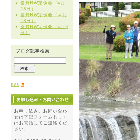
秦野NW定例会（4月
28日）
秦野NW定例会（４月
23日）
秦野NW定例会（4月9
日）
ブログ記事検索
RSS
お申し込み、お問い合わ
せは下記フォームもしく
はお電話にてご連絡くだ
さい。