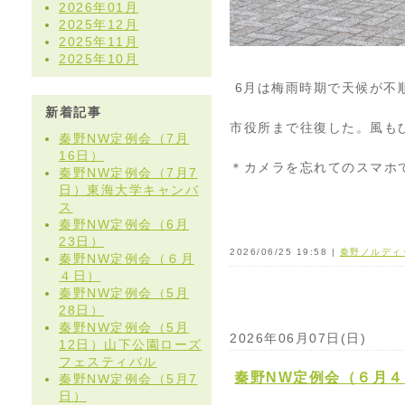
2026年01月
2025年12月
2025年11月
2025年10月
6月は梅雨時期で天候が不
新着記事
市役所まで往復した。風も
秦野NW定例会（7月
16日）
＊カメラを忘れてのスマホ
秦野NW定例会（7月7
日）東海大学キャンバ
ス
秦野NW定例会（6月
23日）
2026/06/25 19:58 |
秦野ノルディ
秦野NW定例会（６月
４日）
秦野NW定例会（5月
28日）
秦野NW定例会（5月
2026年06月07日(日)
12日）山下公園ローズ
フェスティバル
秦野NW定例会（６月４
秦野NW定例会（5月7
日）