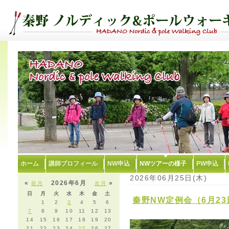
ホーム
講師プロフィール
NW申込
NWツアーの様子
PW申込
2026年06月25日(木)
«
2026年6月
»
前月
次月
日
月
火
水
木
金
土
秦野NW定例会（6月23
1
2
3
4
5
6
7
8
9
10
11
12
13
14
15
16
17
18
19
20
21
22
23
24
25
26
27