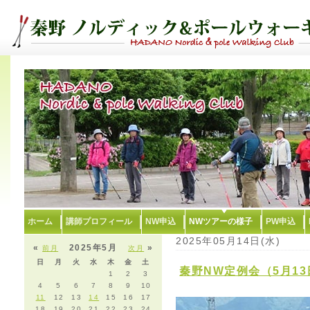
ホーム
講師プロフィール
NW申込
NWツアーの様子
PW申込
2025年05月14日(水)
«
2025年5月
»
前月
次月
日
月
火
水
木
金
土
秦野NW定例会（5月13
1
2
3
4
5
6
7
8
9
10
11
12
13
14
15
16
17
18
19
20
21
22
23
24