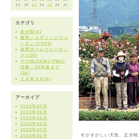
25
26
27
28
29
30
31
カテゴリ
未分類(4)
秦野ノルディックウォ
ーキング(539)
秦野ポールウォーキン
グ(105)
その他のNWとPWの
活動：25年度まで
(34)
２８年ＮＷ(4)
アーカイブ
2026年07月
2026年06月
2026年05月
2026年04月
2026年03月
すがすがしい天気、五月晴
2026年02月