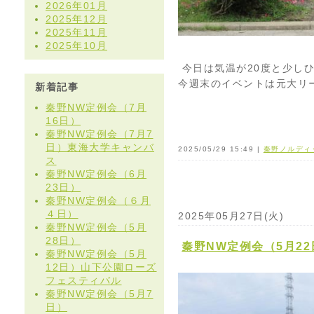
2026年01月
2025年12月
2025年11月
2025年10月
今日は気温が20度と少し
今週末のイベントは元大リ
新着記事
秦野NW定例会（7月
16日）
秦野NW定例会（7月7
日）東海大学キャンバ
2025/05/29 15:49 |
秦野ノルディ
ス
秦野NW定例会（6月
23日）
秦野NW定例会（６月
４日）
2025年05月27日(火)
秦野NW定例会（5月
28日）
秦野NW定例会（5月22
秦野NW定例会（5月
12日）山下公園ローズ
フェスティバル
秦野NW定例会（5月7
日）