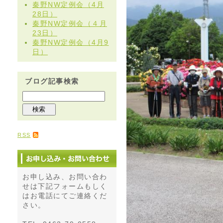
秦野NW定例会（4月
28日）
秦野NW定例会（４月
23日）
秦野NW定例会（4月9
日）
ブログ記事検索
RSS
お申し込み、お問い合わ
せは下記フォームもしく
はお電話にてご連絡くだ
さい。