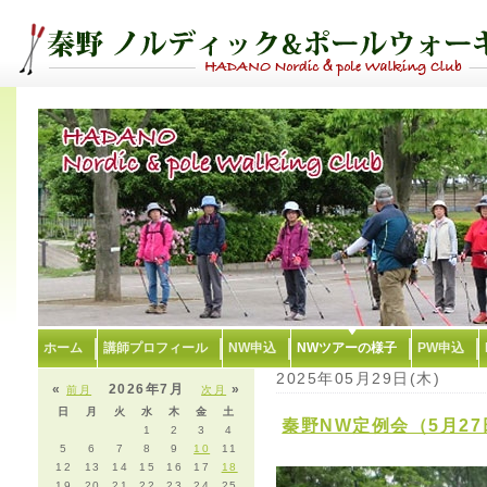
ホーム
講師プロフィール
NW申込
NWツアーの様子
PW申込
2025年05月29日(木)
«
2026年7月
»
前月
次月
日
月
火
水
木
金
土
秦野NW定例会（5月27
1
2
3
4
5
6
7
8
9
10
11
12
13
14
15
16
17
18
19
20
21
22
23
24
25