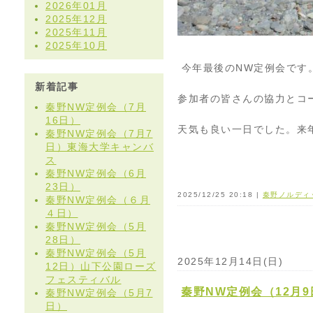
2026年01月
2025年12月
2025年11月
2025年10月
今年最後のNW定例会です
新着記事
参加者の皆さんの協力とコ
秦野NW定例会（7月
16日）
天気も良い一日でした。来
秦野NW定例会（7月7
日）東海大学キャンバ
ス
秦野NW定例会（6月
23日）
2025/12/25 20:18 |
秦野ノルディ
秦野NW定例会（６月
４日）
秦野NW定例会（5月
28日）
秦野NW定例会（5月
2025年12月14日(日)
12日）山下公園ローズ
フェスティバル
秦野NW定例会（12月9
秦野NW定例会（5月7
日）