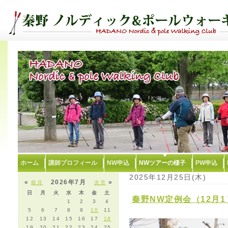
ホーム
講師プロフィール
NW申込
NWツアーの様子
PW申込
2025年12月25日(木)
«
2026年7月
»
前月
次月
日
月
火
水
木
金
土
秦野NW定例会（12月
1
2
3
4
5
6
7
8
9
10
11
12
13
14
15
16
17
18
19
20
21
22
23
24
25