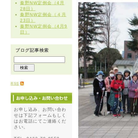
秦野NW定例会（4月
28日）
秦野NW定例会（４月
23日）
秦野NW定例会（4月9
日）
ブログ記事検索
RSS
お申し込み、お問い合わ
せは下記フォームもしく
はお電話にてご連絡くだ
さい。