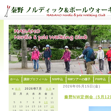
ホーム
講師プロフィール
NW申込
NWツアーの様子
PW申込
2026年05月15日(金)
«
2026年7月
»
前月
次月
日
月
火
水
木
金
土
秦野NW定例会（5月1
1
2
3
4
5
6
7
8
9
10
11
12
13
14
15
16
17
18
19
20
21
22
23
24
25