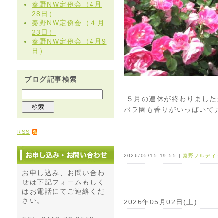
秦野NW定例会（4月
28日）
秦野NW定例会（４月
23日）
秦野NW定例会（4月9
日）
ブログ記事検索
５月の連休が終わりました
バラ園も香りがいっぱいで
RSS
2026/05/15 19:55 |
秦野ノルディ
お申し込み、お問い合わ
せは下記フォームもしく
はお電話にてご連絡くだ
さい。
2026年05月02日(土)