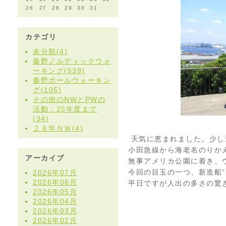
26
27
28
29
30
31
カテゴリ
未分類(4)
秦野ノルディックウォ
ーキング(539)
秦野ポールウォーキン
グ(105)
その他のNWとPWの
活動：25年度まで
(34)
２８年ＮＷ(4)
天気に恵まれました。少し
小田急線から海老名のりか
アーカイブ
無事アメリカ公園に着き、
今回の目玉の一つ、新造船”
2026年07月
2026年06月
平日ですが人出の多さの驚
2026年05月
2026年04月
2026年03月
2026年02月