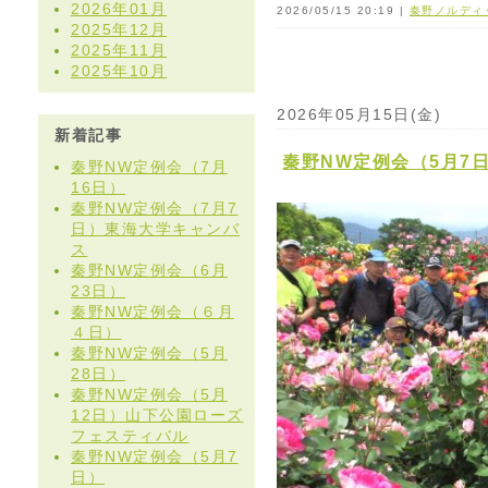
2026年01月
2026/05/15 20:19 |
秦野ノルディ
2025年12月
2025年11月
2025年10月
2026年05月15日(金)
新着記事
秦野NW定例会（5月7
秦野NW定例会（7月
16日）
秦野NW定例会（7月7
日）東海大学キャンバ
ス
秦野NW定例会（6月
23日）
秦野NW定例会（６月
４日）
秦野NW定例会（5月
28日）
秦野NW定例会（5月
12日）山下公園ローズ
フェスティバル
秦野NW定例会（5月7
日）