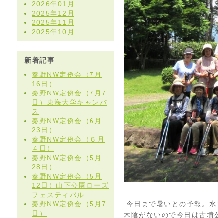
2026年01月
2025年12月
2025年11月
2025年10月
新着記事
秦野NW定例会（7月
16日）
秦野NW定例会（7月7
日）東海大学キャンバ
ス
秦野NW定例会（6月
23日）
秦野NW定例会（６月
４日）
秦野NW定例会（5月
28日）
秦野NW定例会（5月
12日）山下公園ローズ
フェスティバル
秦野NW定例会（5月7
今日まで暑いとの予報。水
日）
木陰がないので今日は古墳