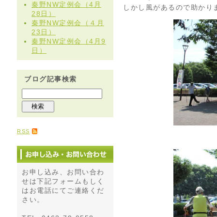
秦野NW定例会（4月
しかし風があるので助かり
28日）
秦野NW定例会（４月
23日）
秦野NW定例会（4月9
日）
ブログ記事検索
RSS
お申し込み、お問い合わ
せは下記フォームもしく
はお電話にてご連絡くだ
さい。