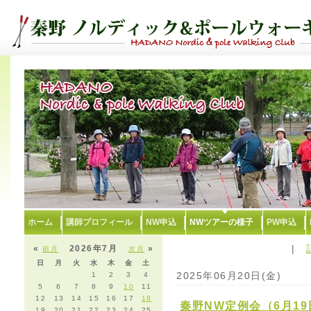
ホーム
講師プロフィール
NW申込
NWツアーの様子
PW申込
|
«
2026年7月
»
前月
次月
日
月
火
水
木
金
土
2025年06月20日(金)
1
2
3
4
5
6
7
8
9
10
11
12
13
14
15
16
17
18
秦野NW定例会（6月1
19
20
21
22
23
24
25