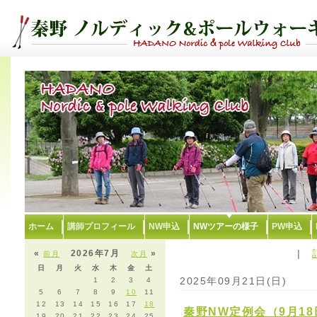
ホーム
講師プロフィール
NW申込
NWツアーの様子
PW申込
|
«
2026年7月
»
前月
次月
日
月
火
水
木
金
土
2025年09月21日(日)
1
2
3
4
5
6
7
8
9
10
11
12
13
14
15
16
17
18
秦野NW定例会（9月18
19
20
21
22
23
24
25