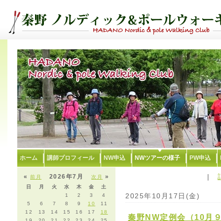
ホーム
講師プロフィール
NW申込
NWツアーの様子
PW申込
|
«
2026年7月
»
前月
次月
日
月
火
水
木
金
土
2025年10月17日(金)
1
2
3
4
5
6
7
8
9
10
11
12
13
14
15
16
17
18
秦野NW定例会（10月
19
20
21
22
23
24
25