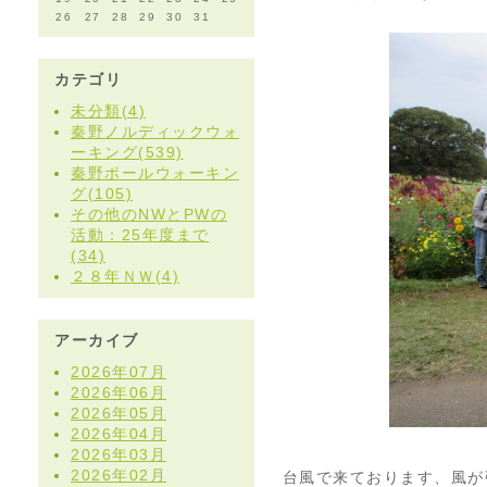
26
27
28
29
30
31
カテゴリ
未分類(4)
秦野ノルディックウォ
ーキング(539)
秦野ポールウォーキン
グ(105)
その他のNWとPWの
活動：25年度まで
(34)
２８年ＮＷ(4)
アーカイブ
2026年07月
2026年06月
2026年05月
2026年04月
2026年03月
2026年02月
台風で来ております、風が