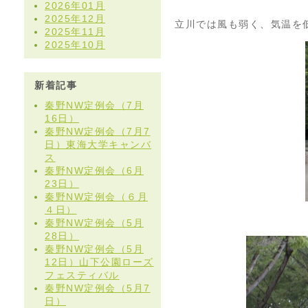
2026年01月
2025年12月
立川では風も弱く、気温を
2025年11月
2025年10月
新着記事
秦野NW定例会（7月
16日）
秦野NW定例会（7月7
日）東海大学キャンバ
ス
秦野NW定例会（6月
23日）
秦野NW定例会（６月
４日）
秦野NW定例会（5月
28日）
秦野NW定例会（5月
12日）山下公園ローズ
フェスティバル
秦野NW定例会（5月7
日）