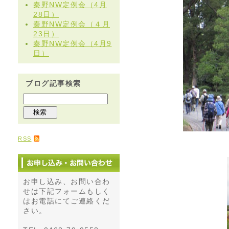
秦野NW定例会（4月
28日）
秦野NW定例会（４月
23日）
秦野NW定例会（4月9
日）
ブログ記事検索
RSS
お申し込み、お問い合わ
せは下記フォームもしく
はお電話にてご連絡くだ
さい。