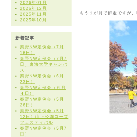
2026年01月
2025年12月
もう１が月で師走ですが、
2025年11月
2025年10月
新着記事
秦野NW定例会（7月
16日）
秦野NW定例会（7月7
日）東海大学キャンバ
ス
秦野NW定例会（6月
23日）
秦野NW定例会（６月
４日）
秦野NW定例会（5月
28日）
秦野NW定例会（5月
12日）山下公園ローズ
フェスティバル
秦野NW定例会（5月7
日）