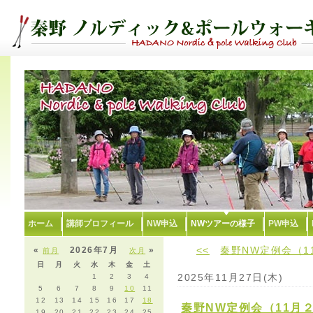
ホーム
講師プロフィール
NW申込
NWツアーの様子
PW申込
<<
秦野NW定例会（1
«
2026年7月
»
前月
次月
日
月
火
水
木
金
土
2025年11月27日(木)
1
2
3
4
5
6
7
8
9
10
11
12
13
14
15
16
17
18
秦野NW定例会（11月
19
20
21
22
23
24
25