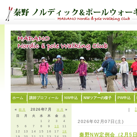
ホーム
講師プロフィール
NW申込
NWツアーの様子
PW申込
|
«
2026年7月
»
前月
次月
日
月
火
水
木
金
土
2026年02月07日(土)
1
2
3
4
5
6
7
8
9
10
11
12
13
14
15
16
17
18
秦野NW定例会（2月5
19
20
21
22
23
24
25