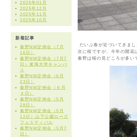
2026年01月
2025年12月
2025年11月
2025年10月
新着記事
だいぶ春が近づいてきまし
秦野NW定例会（7月
次に桜ですが、今年の開花
16日）
秦野は桜の見どころが多い
秦野NW定例会（7月7
日）東海大学キャンバ
ス
秦野NW定例会（6月
23日）
秦野NW定例会（６月
４日）
秦野NW定例会（5月
28日）
秦野NW定例会（5月
12日）山下公園ローズ
フェスティバル
秦野NW定例会（5月7
日）