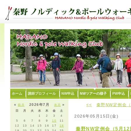
ホーム
講師プロフィール
NW申込
NWツアーの様子
PW申込
<<
秦野NW定例会（
«
2026年7月
»
前月
次月
日
月
火
水
木
金
土
2026年05月15日(金)
1
2
3
4
5
6
7
8
9
10
11
12
13
14
15
16
17
18
秦野NW定例会（5月1
19
20
21
22
23
24
25