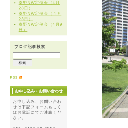
秦野NW定例会（4月
28日）
秦野NW定例会（４月
23日）
秦野NW定例会（4月9
日）
ブログ記事検索
RSS
お申し込み、お問い合わ
せは下記フォームもしく
はお電話にてご連絡くだ
さい。