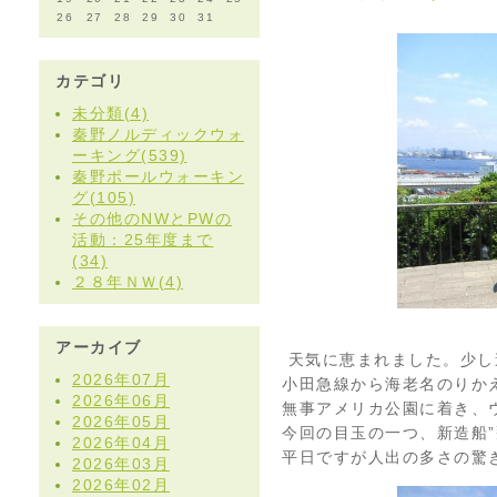
26
27
28
29
30
31
カテゴリ
未分類(4)
秦野ノルディックウォ
ーキング(539)
秦野ポールウォーキン
グ(105)
その他のNWとPWの
活動：25年度まで
(34)
２８年ＮＷ(4)
アーカイブ
天気に恵まれました。少し
2026年07月
小田急線から海老名のりか
2026年06月
無事アメリカ公園に着き、
2026年05月
今回の目玉の一つ、新造船”
2026年04月
平日ですが人出の多さの驚
2026年03月
2026年02月