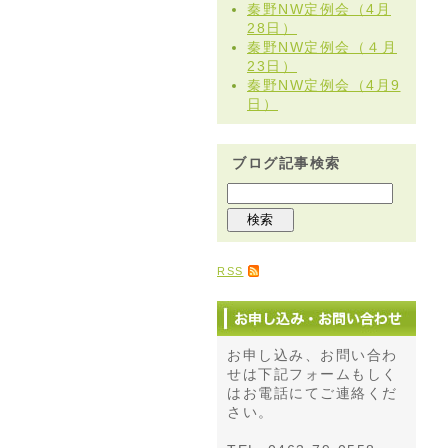
秦野NW定例会（4月
28日）
秦野NW定例会（４月
23日）
秦野NW定例会（4月9
日）
ブログ記事検索
RSS
お申し込み、お問い合わ
せは下記フォームもしく
はお電話にてご連絡くだ
さい。