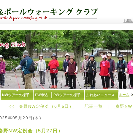
お問
ホーム
NWツアーの様子
PW申込
PWツアーの様子
ふれあいニュース
<<
秦野NW定例会（6月5日）
|
記事一覧
|
秦野NW
025年05月29日(木)
秦野NW定例会（5月27日）