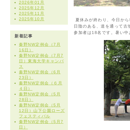
2026年01月
2025年12月
2025年11月
2025年10月
夏休みが終わり、今日から
日陰のある、道を通って古
参加者は18名です。暑い
新着記事
秦野NW定例会（7月
16日）
秦野NW定例会（7月7
日）東海大学キャンバ
ス
秦野NW定例会（6月
23日）
秦野NW定例会（６月
４日）
秦野NW定例会（5月
28日）
秦野NW定例会（5月
12日）山下公園ローズ
フェスティバル
秦野NW定例会（5月7
日）