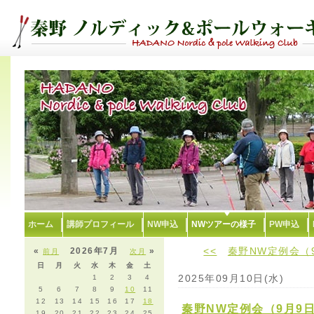
ホーム
講師プロフィール
NW申込
NWツアーの様子
PW申込
<<
秦野NW定例会（
«
2026年7月
»
前月
次月
日
月
火
水
木
金
土
2025年09月10日(水)
1
2
3
4
5
6
7
8
9
10
11
12
13
14
15
16
17
18
秦野NW定例会（9月9
19
20
21
22
23
24
25