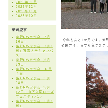
2026年01月
2025年12月
2025年11月
2025年10月
新着記事
秦野NW定例会（7月
今年もあと1か月です。秦
16日）
公園のイチョウも色づきま
秦野NW定例会（7月7
日）東海大学キャンバ
ス
秦野NW定例会（6月
23日）
秦野NW定例会（６月
４日）
秦野NW定例会（5月
28日）
秦野NW定例会（5月
12日）山下公園ローズ
フェスティバル
秦野NW定例会（5月7
日）