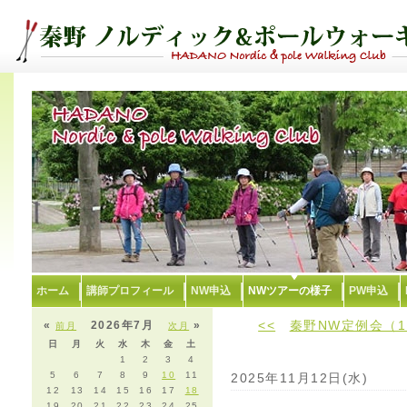
ホーム
講師プロフィール
NW申込
NWツアーの様子
PW申込
<<
秦野NW定例会（1
«
2026年7月
»
前月
次月
日
月
火
水
木
金
土
1
2
3
4
5
6
7
8
9
10
11
2025年11月12日(水)
12
13
14
15
16
17
18
19
20
21
22
23
24
25