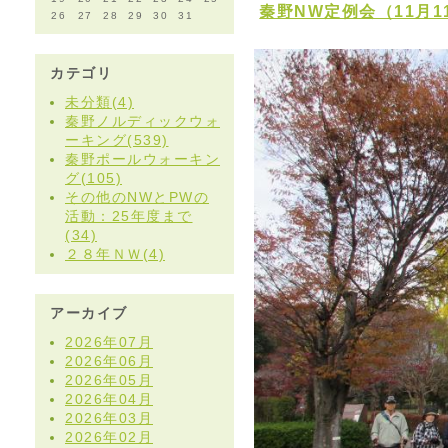
秦野NW定例会（11月1
26
27
28
29
30
31
カテゴリ
未分類(4)
秦野ノルディックウォ
ーキング(539)
秦野ポールウォーキン
グ(105)
その他のNWとPWの
活動：25年度まで
(34)
２８年ＮＷ(4)
アーカイブ
2026年07月
2026年06月
2026年05月
2026年04月
2026年03月
2026年02月