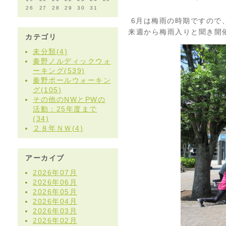
26
27
28
29
30
31
6月は梅雨の時期ですので
来週から梅雨入りと聞き開
カテゴリ
未分類(4)
秦野ノルディックウォ
ーキング(539)
秦野ポールウォーキン
グ(105)
その他のNWとPWの
活動：25年度まで
(34)
２８年ＮＷ(4)
アーカイブ
2026年07月
2026年06月
2026年05月
2026年04月
2026年03月
2026年02月