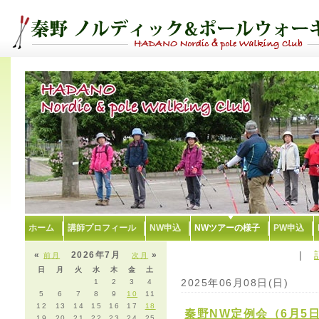
ホーム
講師プロフィール
NW申込
NWツアーの様子
PW申込
|
«
2026年7月
»
前月
次月
日
月
火
水
木
金
土
2025年06月08日(日)
1
2
3
4
5
6
7
8
9
10
11
12
13
14
15
16
17
18
秦野NW定例会（6月5
19
20
21
22
23
24
25