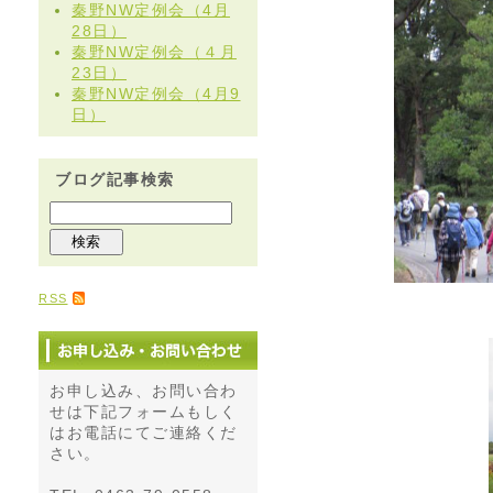
秦野NW定例会（4月
28日）
秦野NW定例会（４月
23日）
秦野NW定例会（4月9
日）
ブログ記事検索
RSS
お申し込み、お問い合わ
せは下記フォームもしく
はお電話にてご連絡くだ
さい。