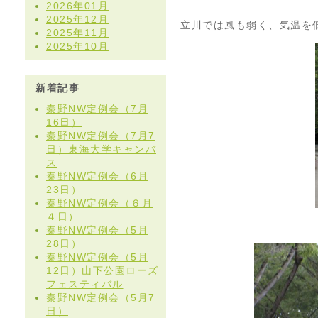
2026年01月
2025年12月
立川では風も弱く、気温を
2025年11月
2025年10月
新着記事
秦野NW定例会（7月
16日）
秦野NW定例会（7月7
日）東海大学キャンバ
ス
秦野NW定例会（6月
23日）
秦野NW定例会（６月
４日）
秦野NW定例会（5月
28日）
秦野NW定例会（5月
12日）山下公園ローズ
フェスティバル
秦野NW定例会（5月7
日）