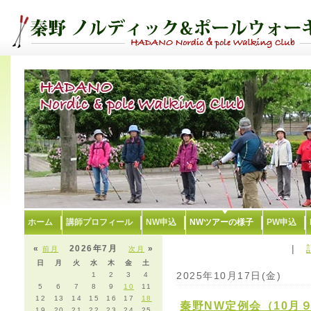
ホーム
講師プロフィール
NW申込
NWツアーの様子
PW申込
|
«
2026年7月
»
前月
次月
日
月
火
水
木
金
土
2025年10月17日(金)
1
2
3
4
5
6
7
8
9
10
11
12
13
14
15
16
17
18
秦野NW定例会（10月
19
20
21
22
23
24
25