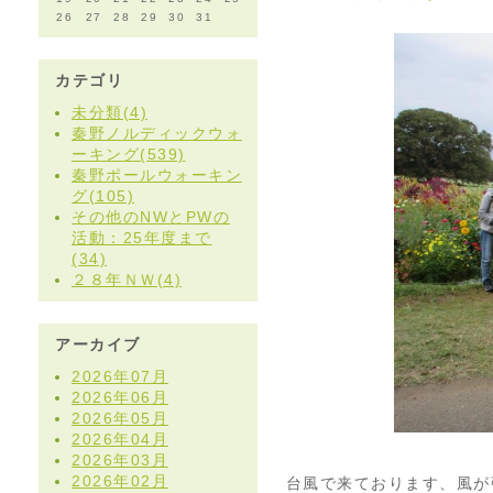
26
27
28
29
30
31
カテゴリ
未分類(4)
秦野ノルディックウォ
ーキング(539)
秦野ポールウォーキン
グ(105)
その他のNWとPWの
活動：25年度まで
(34)
２８年ＮＷ(4)
アーカイブ
2026年07月
2026年06月
2026年05月
2026年04月
2026年03月
2026年02月
台風で来ております、風が