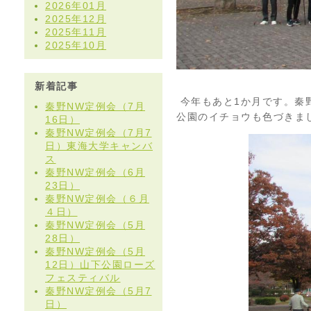
2026年01月
2025年12月
2025年11月
2025年10月
新着記事
今年もあと1か月です。秦
秦野NW定例会（7月
公園のイチョウも色づきま
16日）
秦野NW定例会（7月7
日）東海大学キャンバ
ス
秦野NW定例会（6月
23日）
秦野NW定例会（６月
４日）
秦野NW定例会（5月
28日）
秦野NW定例会（5月
12日）山下公園ローズ
フェスティバル
秦野NW定例会（5月7
日）