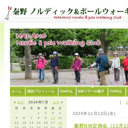
ホーム
講師プロフィール
NW申込
NWツアーの様子
PW申込
|
«
2026年7月
»
前月
次月
日
月
火
水
木
金
土
2025年11月12日(水)
1
2
3
4
5
6
7
8
9
10
11
12
13
14
15
16
17
18
秦野NW定例会（11月1
19
20
21
22
23
24
25