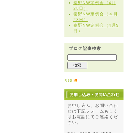
秦野NW定例会（4月
28日）
秦野NW定例会（４月
23日）
秦野NW定例会（4月9
日）
ブログ記事検索
RSS
お申し込み、お問い合わ
せは下記フォームもしく
はお電話にてご連絡くだ
さい。