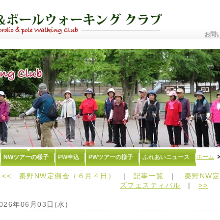
お問
ホーム
NWツアーの様子
PW申込
PWツアーの様子
ふれあいニュース
<<
秦野NW定例会（６月４日）
|
記事一覧
|
秦野NW定
ズフェスティバル
|
>>
026年06月03日(水)