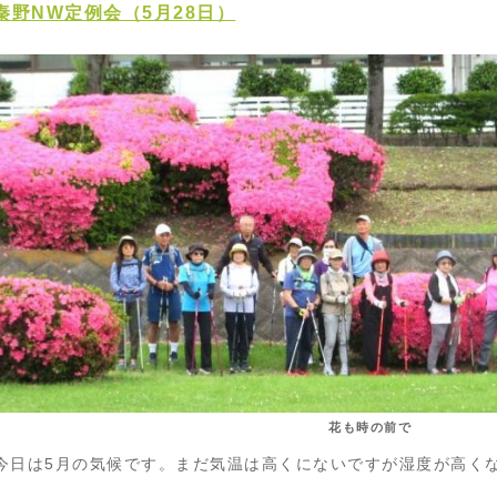
秦野NW定例会（5月28日）
花も時の前で
今日は5月の気候です。まだ気温は高くにないですが湿度が高く