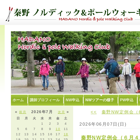
ホーム
講師プロフィール
NW申込
NWツアーの様子
PW申込
<<
秦野NW定例会（
«
2026年7月
»
前月
次月
日
月
火
水
木
金
土
2026年06月07日(日)
1
2
3
4
5
6
7
8
9
10
11
12
13
14
15
16
17
18
秦野NW定例会（６月４
19
20
21
22
23
24
25