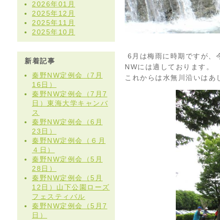
2026年01月
2025年12月
2025年11月
2025年10月
6月は梅雨に時期ですが、
新着記事
NWには適しております。
秦野NW定例会（7月
これからは水無川沿いはあ
16日）
秦野NW定例会（7月7
日）東海大学キャンバ
ス
秦野NW定例会（6月
23日）
秦野NW定例会（６月
４日）
秦野NW定例会（5月
28日）
秦野NW定例会（5月
12日）山下公園ローズ
フェスティバル
秦野NW定例会（5月7
日）