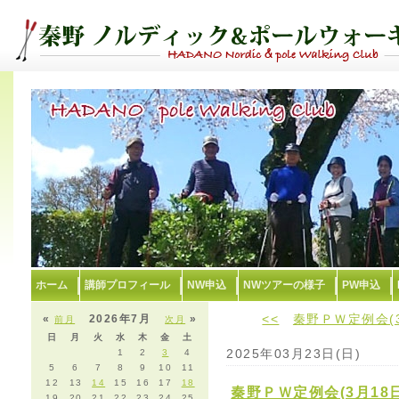
ホーム
講師プロフィール
NW申込
NWツアーの様子
PW申込
<<
秦野ＰＷ定例会(
«
2026年7月
»
前月
次月
日
月
火
水
木
金
土
2025年03月23日(日)
1
2
3
4
5
6
7
8
9
10
11
12
13
14
15
16
17
18
秦野ＰＷ定例会(3月18
19
20
21
22
23
24
25