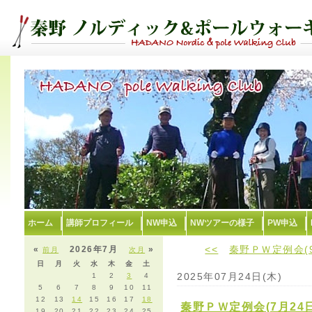
ホーム
講師プロフィール
NW申込
NWツアーの様子
PW申込
<<
秦野ＰＷ定例会(
«
2026年7月
»
前月
次月
日
月
火
水
木
金
土
2025年07月24日(木)
1
2
3
4
5
6
7
8
9
10
11
12
13
14
15
16
17
18
秦野ＰＷ定例会(7月24
19
20
21
22
23
24
25