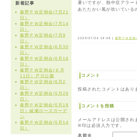
暑いですが、熱中症アラー
新着記事
あたたかい風が吹いている
秦野ＰＷ定例会(7月21
日）
秦野ＰＷ定例会(7月14
日）
秦野ＰＷ定例会(7月9
2025/07/24 19:48 |
秦野ＰＷ定例
日）
秦野ＰＷ定例会(6月30
日）
秦野ＰＷ定例会(6月16
日）
秦野ＰＷ定例会(６月
コメント
11日）戸川公園
秦野ＰＷ定例会(6月2
日）
投稿されたコメントはあり
秦野ＰＷ定例会(5月26
日）
秦野ＰＷ定例会(5月18
コメントを投稿
日）綾瀬ローズガーデ
ン
メールアドレスは公開され
秦野ＰＷ定例会(5月14
※印は必須入力です。
日）
名前※