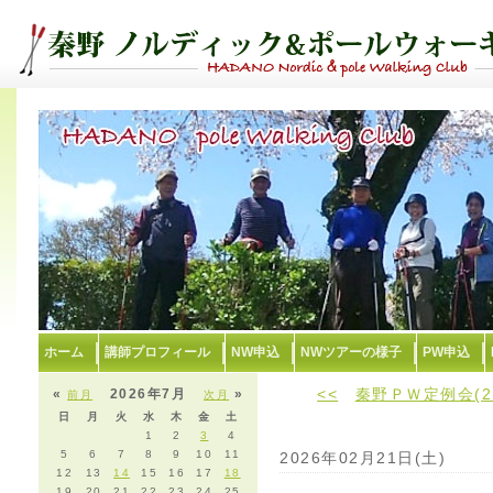
ホーム
講師プロフィール
NW申込
NWツアーの様子
PW申込
<<
秦野ＰＷ定例会(2
«
2026年7月
»
前月
次月
日
月
火
水
木
金
土
1
2
3
4
5
6
7
8
9
10
11
2026年02月21日(土)
12
13
14
15
16
17
18
19
20
21
22
23
24
25