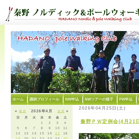
ホーム
講師プロフィール
NW申込
NWツアーの様子
PW申込
2026年04月25日(土)
«
2026年4月
»
前月
次月
日
月
火
水
木
金
土
秦野ＰＷ定例会(4月21
1
2
3
4
5
6
7
8
9
10
11
12
13
14
15
16
17
18
19
20
21
22
23
24
25