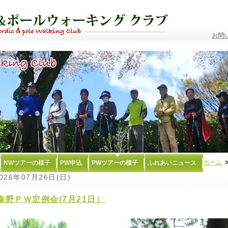
お問
ホーム
NWツアーの様子
PW申込
PWツアーの様子
ふれあいニュース
026年07月26日(日)
秦野ＰＷ定例会(7月21日）