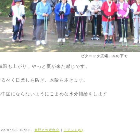
ピクニック広場、木の下で
気温も上がり、やっと夏が来た感じです。
なるべく日差しを防ぎ、木陰を歩きます。
熱中症にならないようにこまめな水分補給をします
026/07/18 10:29 |
秦野ＰＷ定例会
|
コメント(0)