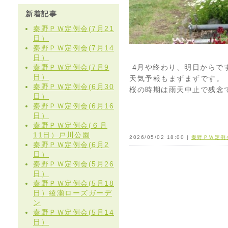
新着記事
秦野ＰＷ定例会(7月21
日）
秦野ＰＷ定例会(7月14
日）
秦野ＰＷ定例会(7月9
4月や終わり、明日からで
日）
天気予報もまずまずです。
秦野ＰＷ定例会(6月30
桜の時期は雨天中止で残念
日）
秦野ＰＷ定例会(6月16
日）
秦野ＰＷ定例会(６月
11日）戸川公園
2026/05/02 18:00 |
秦野ＰＷ定例
秦野ＰＷ定例会(6月2
日）
秦野ＰＷ定例会(5月26
日）
秦野ＰＷ定例会(5月18
日）綾瀬ローズガーデ
ン
秦野ＰＷ定例会(5月14
日）