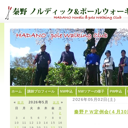
ホーム
講師プロフィール
NW申込
NWツアーの様子
PW申込
2026年05月02日(土)
«
2026年5月
»
前月
次月
日
月
火
水
木
金
土
秦野ＰＷ定例会(４月30
1
2
3
4
5
6
7
8
9
10
11
12
13
14
15
16
17
18
19
20
21
22
23