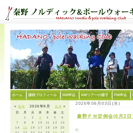
ホーム
講師プロフィール
NW申込
NWツアーの様子
PW申込
2026年06月03日(水)
«
2026年6月
»
前月
次月
日
月
火
水
木
金
土
秦野ＰＷ定例会(6月2日
1
2
3
4
5
6
7
8
9
10
11
12
13
14
15
16
17
18
19
20
21
22
23
24
25
26
27