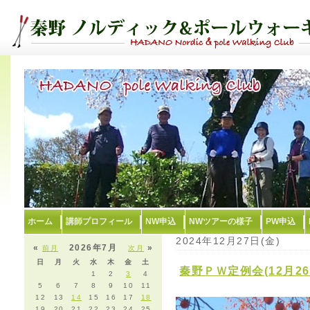
ホーム
講師プロフィール
NW申込
NWツアーの様子
PW申込
2024年12月27日(金)
«
2026年7月
»
前月
次月
日
月
火
水
木
金
土
秦野ＰＷ定例会(12月2
1
2
3
4
5
6
7
8
9
10
11
12
13
14
15
16
17
18
19
20
21
22
23
24
25