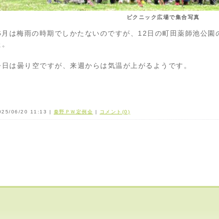
ピクニック広場で集合写真
6月は梅雨の時期でしかたないのですが、12日の町田薬師池公園
た。
今日は曇り空ですが、来週からは気温が上がるようです。
025/06/20 11:13 |
秦野ＰＷ定例会
|
コメント(0)