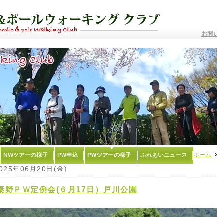
お問
ホーム
NWツアーの様子
PW申込
PWツアーの様子
ふれあいニュース
025年06月20日(金)
秦野ＰＷ定例会(６月17日）戸川公園