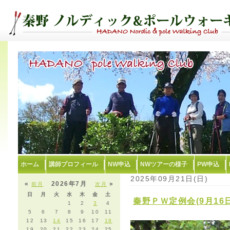
ホーム
講師プロフィール
NW申込
NWツアーの様子
PW申込
2025年09月21日(日)
«
2026年7月
»
前月
次月
日
月
火
水
木
金
土
秦野ＰＷ定例会(9月16
1
2
3
4
5
6
7
8
9
10
11
12
13
14
15
16
17
18
19
20
21
22
23
24
25