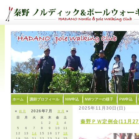
ホーム
講師プロフィール
NW申込
NWツアーの様子
PW申込
2025年11月30日(日)
«
2026年7月
»
前月
次月
日
月
火
水
木
金
土
秦野ＰＷ定例会(11月2
1
2
3
4
5
6
7
8
9
10
11
12
13
14
15
16
17
18
19
20
21
22
23
24
25