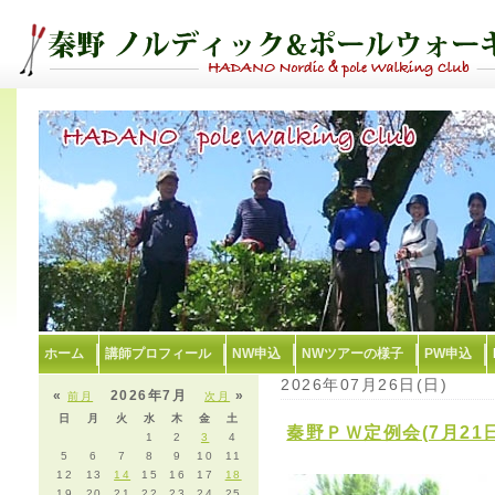
ホーム
講師プロフィール
NW申込
NWツアーの様子
PW申込
2026年07月26日(日)
«
2026年7月
»
前月
次月
日
月
火
水
木
金
土
秦野ＰＷ定例会(7月21
1
2
3
4
5
6
7
8
9
10
11
12
13
14
15
16
17
18
19
20
21
22
23
24
25