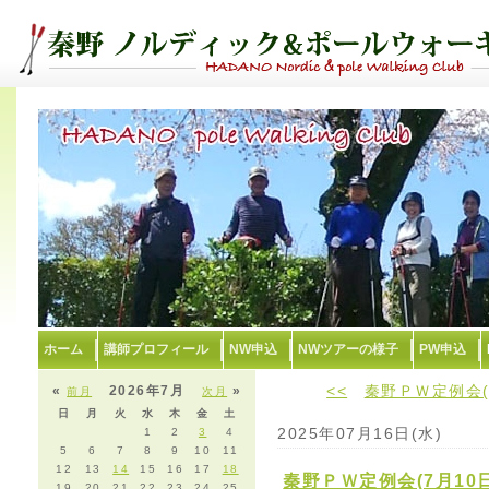
ホーム
講師プロフィール
NW申込
NWツアーの様子
PW申込
<<
秦野ＰＷ定例会(
«
2026年7月
»
前月
次月
日
月
火
水
木
金
土
2025年07月16日(水)
1
2
3
4
5
6
7
8
9
10
11
12
13
14
15
16
17
18
秦野ＰＷ定例会(7月10
19
20
21
22
23
24
25