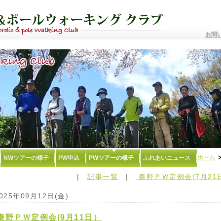
お問
ホーム
NWツアーの様子
PW申込
PWツアーの様子
ふれあいニュース
|
記事一覧
|
秦野ＰＷ定例会(7月21
025年09月12日(金)
秦野ＰＷ定例会(9月11日）