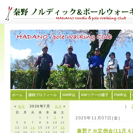
ホーム
講師プロフィール
NW申込
NWツアーの様子
PW申込
|
«
2026年7月
»
前月
次月
日
月
火
水
木
金
土
2025年11月07日(金)
1
2
3
4
5
6
7
8
9
10
11
12
13
14
15
16
17
18
秦野ＰＷ定例会(11月４
19
20
21
22
23
24
25