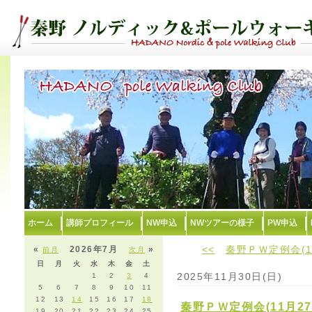
ホーム
講師プロフィール
NW申込
NWツアーの様子
PW申込
<<
秦野ＰＷ定例会(1
«
2026年7月
»
前月
次月
日
月
火
水
木
金
土
2025年11月30日(日)
1
2
3
4
5
6
7
8
9
10
11
12
13
14
15
16
17
18
秦野ＰＷ定例会(11月2
19
20
21
22
23
24
25