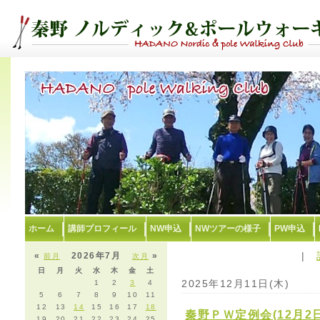
ホーム
講師プロフィール
NW申込
NWツアーの様子
PW申込
|
«
2026年7月
»
前月
次月
日
月
火
水
木
金
土
2025年12月11日(木)
1
2
3
4
5
6
7
8
9
10
11
12
13
14
15
16
17
18
秦野ＰＷ定例会(12月2
19
20
21
22
23
24
25