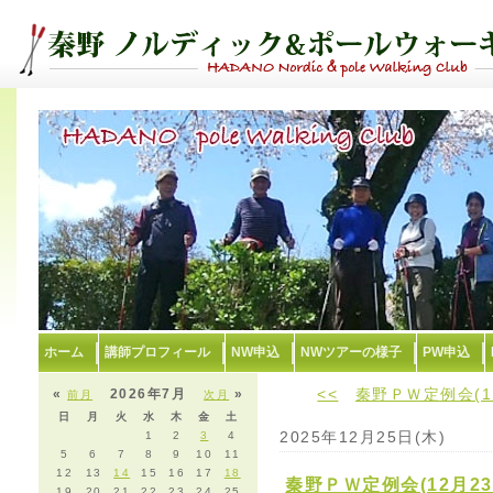
ホーム
講師プロフィール
NW申込
NWツアーの様子
PW申込
<<
秦野ＰＷ定例会(1
«
2026年7月
»
前月
次月
日
月
火
水
木
金
土
2025年12月25日(木)
1
2
3
4
5
6
7
8
9
10
11
12
13
14
15
16
17
18
秦野ＰＷ定例会(12月2
19
20
21
22
23
24
25