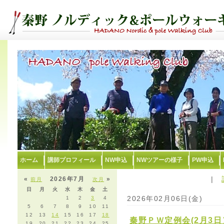
ホーム
講師プロフィール
NW申込
NWツアーの様子
PW申込
|
«
2026年7月
»
前月
次月
日
月
火
水
木
金
土
2026年02月06日(金)
1
2
3
4
5
6
7
8
9
10
11
12
13
14
15
16
17
18
秦野ＰＷ定例会(2月3日
19
20
21
22
23
24
25