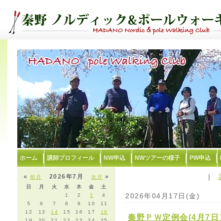
ホーム
講師プロフィール
NW申込
NWツアーの様子
PW申込
|
«
2026年7月
»
前月
次月
日
月
火
水
木
金
土
2026年04月17日(金)
1
2
3
4
5
6
7
8
9
10
11
12
13
14
15
16
17
18
秦野ＰＷ定例会(4月7日
19
20
21
22
23
24
25