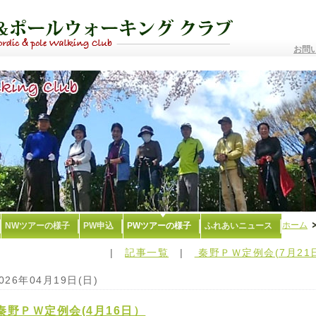
お問
ホーム
NWツアーの様子
PW申込
PWツアーの様子
ふれあいニュース
|
記事一覧
|
秦野ＰＷ定例会(7月21
026年04月19日(日)
秦野ＰＷ定例会(4月16日）