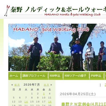
ホーム
講師プロフィール
NW申込
NWツアーの様子
PW申込
|
«
2026年7月
»
前月
次月
日
月
火
水
木
金
土
2026年04月25日(土)
1
2
3
4
5
6
7
8
9
10
11
12
13
14
15
16
17
18
秦野ＰＷ定例会(4月21
19
20
21
22
23
24
25