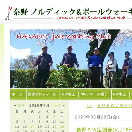
ホーム
講師プロフィール
NW申込
NWツアーの様子
PW申込
<<
秦野ＰＷ定例会(
«
2026年7月
»
前月
次月
日
月
火
水
木
金
土
2026年05月22日(金)
1
2
3
4
5
6
7
8
9
10
11
12
13
14
15
16
17
18
秦野ＰＷ定例会(5月1
19
20
21
22
23
24
25