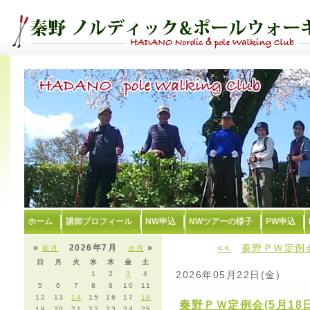
ホーム
講師プロフィール
NW申込
NWツアーの様子
PW申込
<<
秦野ＰＷ定例会
«
2026年7月
»
前月
次月
日
月
火
水
木
金
土
2026年05月22日(金)
1
2
3
4
5
6
7
8
9
10
11
12
13
14
15
16
17
18
秦野ＰＷ定例会(5月1
19
20
21
22
23
24
25