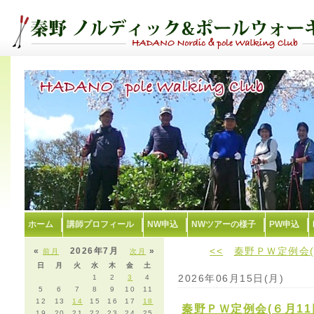
ホーム
講師プロフィール
NW申込
NWツアーの様子
PW申込
<<
秦野ＰＷ定例会(
«
2026年7月
»
前月
次月
日
月
火
水
木
金
土
2026年06月15日(月)
1
2
3
4
5
6
7
8
9
10
11
12
13
14
15
16
17
18
秦野ＰＷ定例会(６月1
19
20
21
22
23
24
25