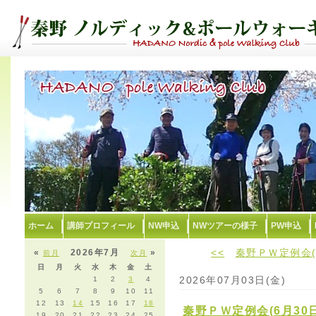
ホーム
講師プロフィール
NW申込
NWツアーの様子
PW申込
<<
秦野ＰＷ定例会(
«
2026年7月
»
前月
次月
日
月
火
水
木
金
土
2026年07月03日(金)
1
2
3
4
5
6
7
8
9
10
11
12
13
14
15
16
17
18
秦野ＰＷ定例会(6月30
19
20
21
22
23
24
25