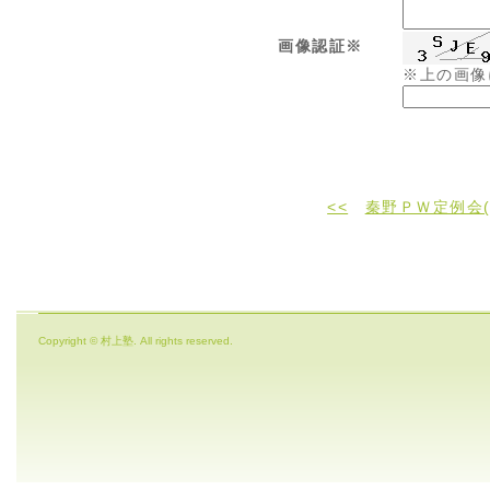
画像認証※
※上の画像
<<
秦野ＰＷ定例会(
Copyright © 村上塾. All rights reserved.