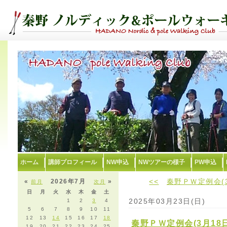
ホーム
講師プロフィール
NW申込
NWツアーの様子
PW申込
<<
秦野ＰＷ定例会(
«
2026年7月
»
前月
次月
日
月
火
水
木
金
土
2025年03月23日(日)
1
2
3
4
5
6
7
8
9
10
11
12
13
14
15
16
17
18
秦野ＰＷ定例会(3月18
19
20
21
22
23
24
25