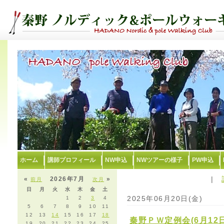
ホーム
講師プロフィール
NW申込
NWツアーの様子
PW申込
|
«
2026年7月
»
前月
次月
日
月
火
水
木
金
土
2025年06月20日(金)
1
2
3
4
5
6
7
8
9
10
11
12
13
14
15
16
17
18
秦野ＰＷ定例会(6月12日
19
20
21
22
23
24
25